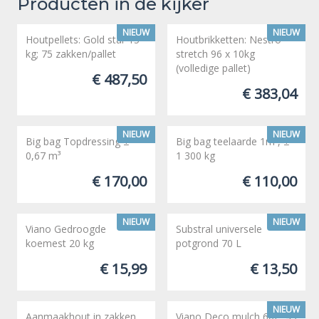
Producten in de kijker
NIEUW
NIEUW
Houtpellets: Gold star 15
Houtbrikketten: Nestro
kg; 75 zakken/pallet
stretch 96 x 10kg
(volledige pallet)
€ 487,50
€ 383,04
NIEUW
NIEUW
Big bag Topdressing ±
Big bag teelaarde 1m³, ±
0,67 m³
1 300 kg
€ 170,00
€ 110,00
NIEUW
NIEUW
Viano Gedroogde
Substral universele
koemest 20 kg
potgrond 70 L
€ 15,99
€ 13,50
NIEUW
Aanmaakhout in zakken
Viano Deco mulch 60L, 45