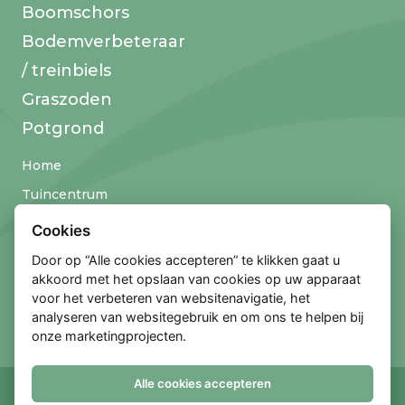
Boomschors
Bodemverbeteraar
/ treinbiels
Graszoden
Potgrond
Home
Tuincentrum
Over Thielemans
Cookies
Klantenservice
Door op “Alle cookies accepteren” te klikken gaat u
akkoord met het opslaan van cookies op uw apparaat
Contact
voor het verbeteren van websitenavigatie, het
analyseren van websitegebruik en om ons te helpen bij
onze marketingprojecten.
Alle cookies accepteren
© 2026 Tuincentrum Thielemans
Algemene voorwaarden