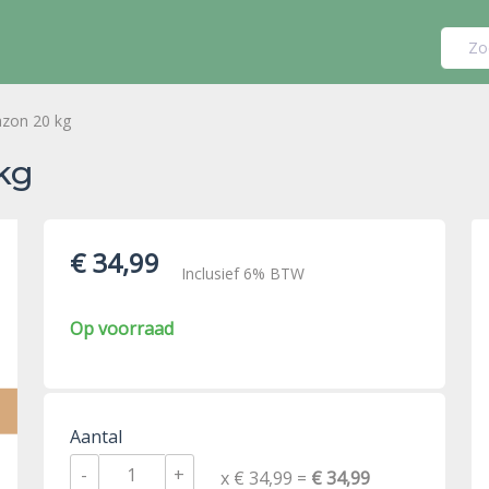
Zo
zon 20 kg
kg
€ 34,99
Inclusief 6% BTW
Op voorraad
Aantal
-
+
x € 34,99 =
€ 34,99