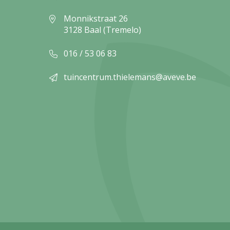
Monnikstraat 26
3128 Baal (Tremelo)
016 / 53 06 83
tuincentrum.thielemans@aveve.be