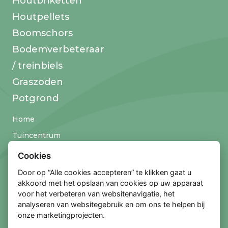
Houtbriketten
Houtpellets
Boomschors
Bodemverbeteraar
/ treinbiels
Graszoden
Potgrond
Home
Tuincentrum
Over Thielemans
Cookies
Klantenservice
Door op “Alle cookies accepteren” te klikken gaat u
akkoord met het opslaan van cookies op uw apparaat
Contact
voor het verbeteren van websitenavigatie, het
analyseren van websitegebruik en om ons te helpen bij
onze marketingprojecten.