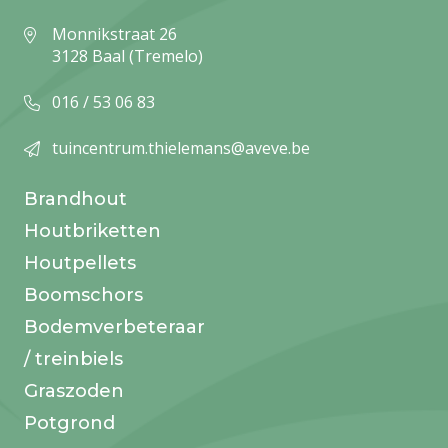
Monnikstraat 26
3128 Baal (Tremelo)
016 / 53 06 83
tuincentrum.thielemans@aveve.be
Brandhout
Houtbriketten
Houtpellets
Boomschors
Bodemverbeteraar
/ treinbiels
Graszoden
Potgrond