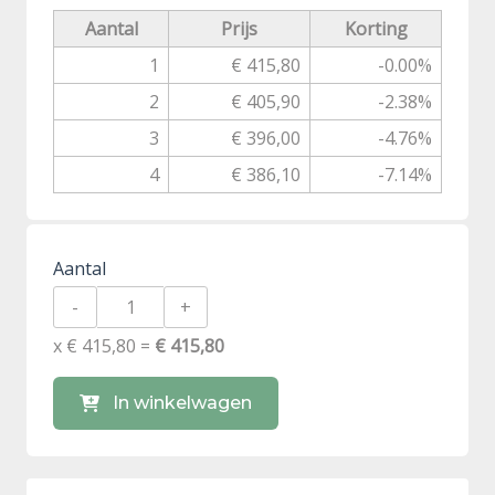
Aantal
Prijs
Korting
1
€ 415,80
-0.00%
2
€ 405,90
-2.38%
3
€ 396,00
-4.76%
4
€ 386,10
-7.14%
Aantal
-
+
x € 415,80 =
€ 415,80
In winkelwagen