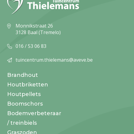
Monnikstraat 26
3128 Baal (Tremelo)
016 / 53 06 83
tuincentrum.thielemans@aveve.be
Brandhout
Houtbriketten
Houtpellets
Boomschors
Bodemverbeteraar
/ treinbiels
Graszoden