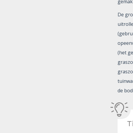
gemakk
De gro
uitroll
(gebru
opeenv
(het g
graszo
graszo
tuinwa
de bod
T