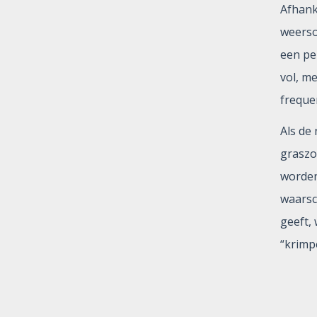
Afhank
weerso
een pe
vol, me
frequen
Als de
graszo
worden
waarsch
geeft,
“krimp