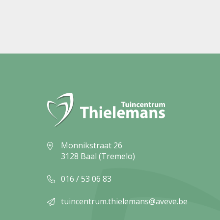
Monnikstraat 26
3128 Baal (Tremelo)
016 / 53 06 83
tuincentrum.thielemans@aveve.be