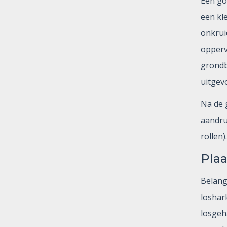
Een go
een kl
onkrui
opperv
grondb
uitgev
Na de 
aandru
rollen).
Pla
Belangr
loshark
losgeh