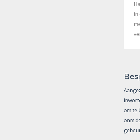
Ha
in
me
ve
Bes
Aangez
inworte
om te 
onmidd
gebeur