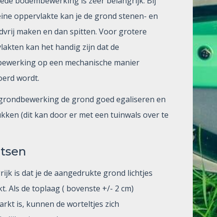
ede bodembewerking is zeer belangrijk. Bij
eine oppervlakte kan je de grond stenen- en
dvrij maken en dan spitten. Voor grotere
lakten kan het handig zijn dat de
ewerking op een mechanische manier
oerd wordt.
grondbewerking de grond goed egaliseren en
kken (dit kan door er met een tuinwals over te
atsen
ijk is dat je de aangedrukte grond lichtjes
t. Als de toplaag ( bovenste +/- 2 cm)
arkt is, kunnen de worteltjes zich